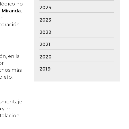
 lógico no
2024
a Miranda
,
an
2023
eparación
2022
2021
ón, en la
2020
or
2019
uchos más
leto.
esmontaje
a
y en
talación