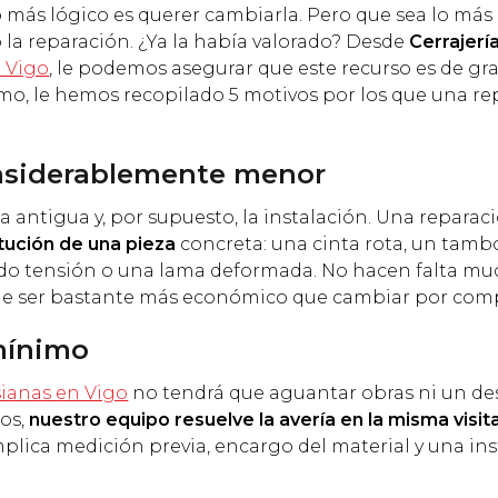
lo más lógico es querer cambiarla. Pero que sea lo más
 la reparación. ¿Ya la había valorado? Desde
Cerrajerí
n Vigo
, le podemos asegurar que este recurso es de gr
mo, le hemos recopilado 5 motivos por los que una r
considerablemente menor
a antigua y, por supuesto, la instalación. Una reparaci
itución de una pieza
concreta: una cinta rota, un tamb
do tensión o una lama deformada. No hacen falta m
le ser bastante más económico que cambiar por comp
 mínimo
sianas en Vigo
no tendrá que aguantar obras ni un d
os,
nuestro equipo resuelve la avería en la misma visit
plica medición previa, encargo del material y una ins