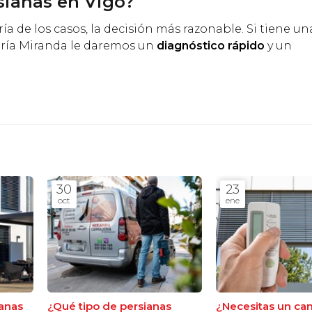
sianas en Vigo?
a de los casos, la decisión más razonable. Si tiene u
jería Miranda le daremos un
diagnóstico rápido
y un
30
23
oct
ene
ianas
¿Qué tipo de persianas
¿Necesitas un ca