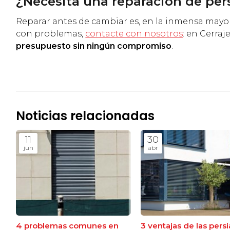
¿Necesita una reparación de per
Reparar antes de cambiar es, en la inmensa mayorí
con problemas,
contacte con nosotros
: en Cerra
presupuesto sin ningún compromiso
.
Noticias relacionadas
11
30
jun
abr
4 problemas comunes en
3 ventajas de las pers