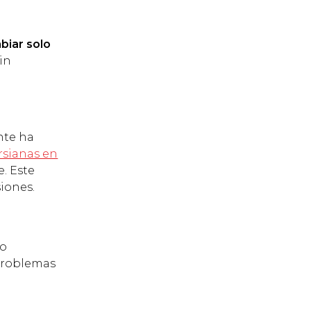
biar solo
in
nte ha
rsianas en
. Este
iones.
lo
 problemas