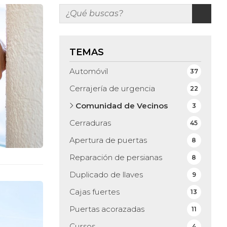
TEMAS
Automóvil
37
Cerrajería de urgencia
22
Comunidad de Vecinos
3
Cerraduras
45
Apertura de puertas
8
Reparación de persianas
8
Duplicado de llaves
9
Cajas fuertes
13
Puertas acorazadas
11
Cursos
4