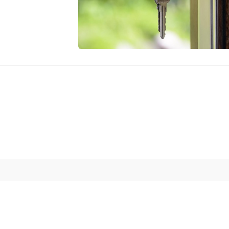
ue formamos el
jería Miranda - Cerrajero urgente e
 gama de servicios entre los que destaca la apertura