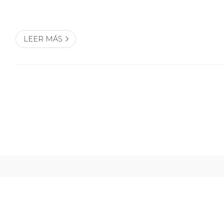
duden en ponerse en contacto con los profesionales q
equipo de Cerrajería Mi...
LEER MÁS
Cerra
En Cerrajería Miranda disponemos de una amplia