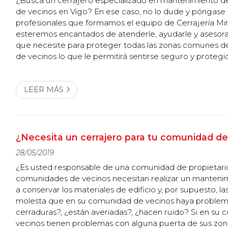
¿Busca un cerrajero especializado en mantenimiento 
de vecinos en Vigo? En ese caso, no lo dude y póngase a
profesionales que formamos el equipo de Cerrajería Mi
esteremos encantados de atenderle, ayudarle y asesora
que necesite para proteger todas las zonas comunes 
de vecinos lo que le permitirá sentirse seguro y protegid
de su vivienda. ¿Qué servicios de mantenimiento de c
vecinos ofrecemos? ...
LEER MÁS
¿Necesita un cerrajero para tu comunidad de
28/05/2019
¿Es usted responsable de una comunidad de propietario
comunidades de vecinos necesitan realizar un manten
a conservar los materiales de edificio y, por supuesto, la
molesta que en su comunidad de vecinos haya problem
cerraduras?, ¿están averiadas?, ¿hacen ruido? Si en su
vecinos tienen problemas con alguna puerta de sus zo