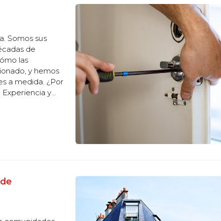
a. Somos sus
décadas de
cómo las
cionado, y hemos
es a medida. ¿Por
y
ctor, conociendo
 de