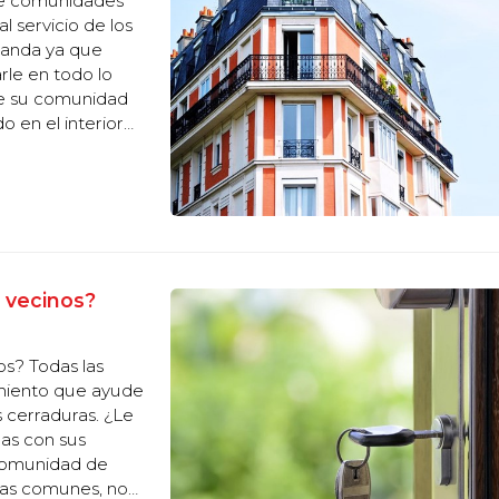
de comunidades
l servicio de los
randa ya que
rle en todo lo
de su comunidad
o en el interior
omunidades de
 vecinos?
s? Todas las
imiento que ayude
s cerraduras. ¿Le
as con sus
 comunidad de
nas comunes, no