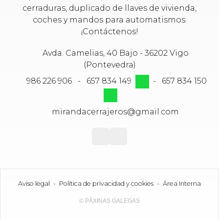
cerraduras, duplicado de llaves de vivienda,
coches y mandos para automatismos.
¡Contáctenos!
Avda. Camelias, 40 Bajo - 36202 Vigo
(Pontevedra)
986 226 906
-
657 834 149
-
657 834 150
mirandacerrajeros@gmail.com
Aviso legal
-
Política de privacidad y cookies
-
Área Interna
© PÁXINAS GALEGAS