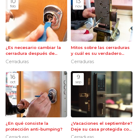
10
13
feb
nov
¿Es necesario cambiar la
Mitos sobre las cerraduras
cerradura después de
y cuál es su verdadero
perder las llaves de casa?
funcionamiento
Cerraduras
Cerraduras
16
9
oct
sep
¿En qué consiste la
¿Vacaciones el septiembre?
protección anti-bumping?
Deje su casa protegida con
nuestros cerrajeros en Vigo
Cerraduras
Cerraduras