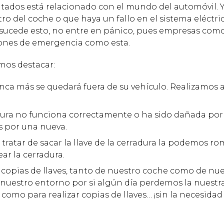
citados está relacionado con el mundo del automóvil. Y
tro del coche o que haya un fallo en el sistema eléctr
e sucede esto, no entre en pánico, pues empresas com
ones de emergencia como esta.
emos destacar:
unca más se quedará fuera de su vehículo. Realizamos 
radura no funciona correctamente o ha sido dañada por
s por una nueva.
l tratar de sacar la llave de la cerradura la podemos ro
ear la cerradura.
 copias de llaves, tanto de nuestro coche como de nue
e nuestro entorno por si algún día perdemos la nuestr
omo para realizar copias de llaves… ¡sin la necesidad