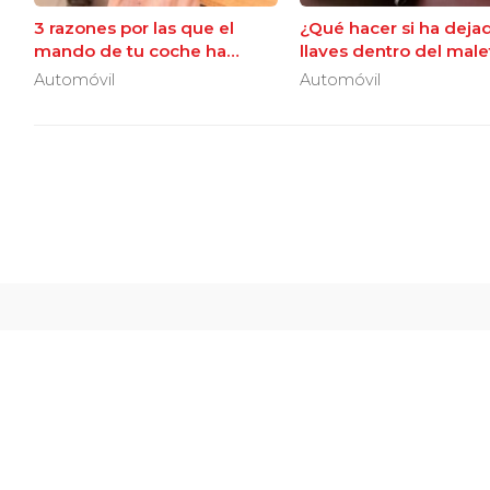
3 razones por las que el
¿Qué hacer si ha dejad
mando de tu coche ha
llaves dentro del male
dejado de funcionar de
Automóvil
Automóvil
repente
Cerra
En Cerrajería Miranda disponemos de una amplia
duplicado de l
Avda. Camelias, 40 Bajo - 36202 Vigo (Ponte