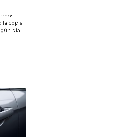
tamos
 la copia
lgún día