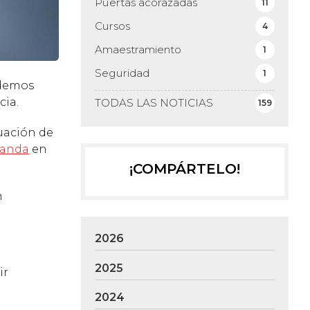
Puertas acorazadas
11
Cursos
4
Amaestramiento
1
Seguridad
1
odemos
cia.
TODAS LAS NOTICIAS
159
uación de
randa
en
¡COMPÁRTELO!
n
2026
2025
ir
2024