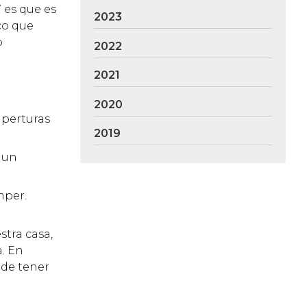
 es que es
2023
ico que
o
2022
2021
2020
aperturas
2019
 un
mper.
stra casa,
a. En
 de tener